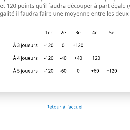
et 120 points qu'il faudra découper à part égale (
'égalité il faudra faire une moyenne entre les deux
1er
2e
3e
4e
5e
À 3 joueurs
-120
0
+120
À 4 joueurs
-120
-40
+40
+120
À 5 joueurs
-120
-60
0
+60
+120
Retour à l'accueil