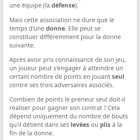
une équipe (la
défense
).
Mais cette association ne dure que le
temps d'une
donne
. Elle peut se
constituer différemment pour la donne
suivante.
Après avoir pris connaissance de son jeu,
un joueur peut s'engager à atteindre un
certain nombre de points en jouant
seul
contre ses trois adversaires associés.
Combien de points le preneur seul doit-il
réaliser pour gagner son contrat ? Cela
dépend uniquement du nombre de bouts
qu'il détient dans ses
levées
ou
plis
à la
fin de la donne.