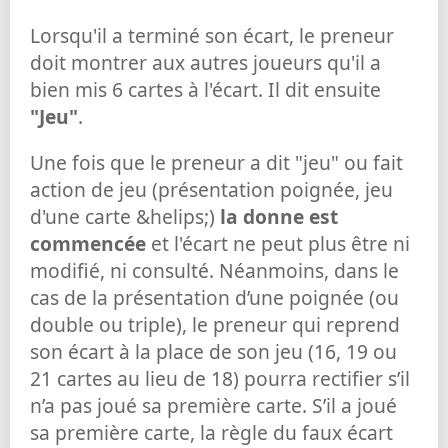
Lorsqu'il a terminé son écart, le preneur
doit montrer aux autres joueurs qu'il a
bien mis 6 cartes à l'écart. Il dit ensuite
"Jeu"
.
Une fois que le preneur a dit "jeu" ou fait
action de jeu (présentation poignée, jeu
d'une carte &helips;)
la donne est
commencée
et l'écart ne peut plus être ni
modifié, ni consulté. Néanmoins, dans le
cas de la présentation d’une poignée (ou
double ou triple), le preneur qui reprend
son écart à la place de son jeu (16, 19 ou
21 cartes au lieu de 18) pourra rectifier s’il
n’a pas joué sa première carte. S’il a joué
sa première carte, la règle du faux écart