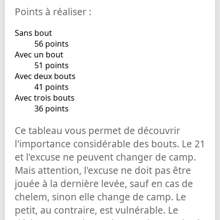
Points à réaliser :
Sans bout
56 points
Avec un bout
51 points
Avec deux bouts
41 points
Avec trois bouts
36 points
Ce tableau vous permet de découvrir
l'importance considérable des bouts. Le 21
et l'excuse ne peuvent changer de camp.
Mais attention, l'excuse ne doit pas être
jouée à la dernière levée, sauf en cas de
chelem, sinon elle change de camp. Le
petit, au contraire, est vulnérable. Le