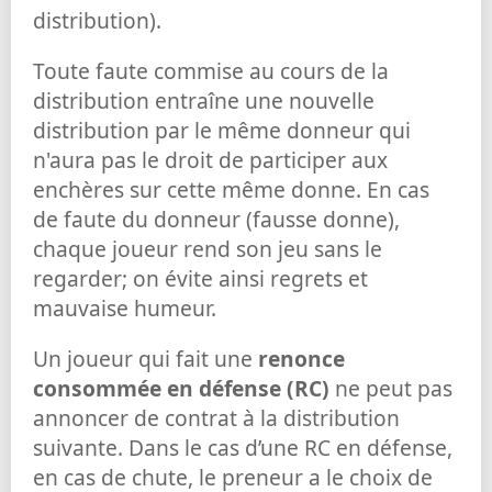
distribution).
Toute faute commise au cours de la
distribution entraîne une nouvelle
distribution par le même donneur qui
n'aura pas le droit de participer aux
enchères sur cette même donne. En cas
de faute du donneur (fausse donne),
chaque joueur rend son jeu sans le
regarder; on évite ainsi regrets et
mauvaise humeur.
Un joueur qui fait une
renonce
consommée en défense (RC)
ne peut pas
annoncer de contrat à la distribution
suivante. Dans le cas d’une RC en défense,
en cas de chute, le preneur a le choix de