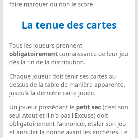
faire marquer ou non le score
La tenue des cartes
Tous les joueurs prennent
obligatoirement
connaissance de leur jeu
dès la fin de la distribution.
Chaque joueur doit tenir ses cartes au-
dessus de la table de manière apparente,
jusqu'à la dernière carte jouée.
Un joueur possédant le
petit sec
(c'est son
seul Atout et il n'a pas l'Excuse) doit
obligatoirement l'annoncer, étaler son jeu
et annuler la donne avant les enchères. Le