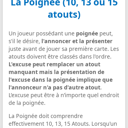
La Poignée (10, 13 ou 15
atouts)
Un joueur possédant une
poignée
peut,
s'il le désire,
l'annoncer et la présenter
juste avant de jouer sa première carte. Les
atouts doivent être classés dans l'ordre.
L'excuse peut remplacer un atout
manquant mais la présentation de
l'excuse dans la poignée implique que
l'annonceur n'a pas d'autre atout
.
L’excuse peut être à n’importe quel endroit
de la poignée.
La Poignée doit comprendre
effectivement 10, 13, 15 Atouts. Lorsqu'un