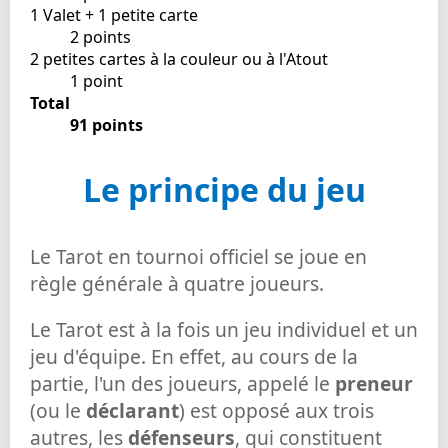
1 Valet + 1 petite carte
2 points
2 petites cartes à la couleur ou à l'Atout
1 point
Total
91 points
Le principe du jeu
Le Tarot en tournoi officiel se joue en
règle générale à quatre joueurs.
Le Tarot est à la fois un jeu individuel et un
jeu d'équipe. En effet, au cours de la
partie, l'un des joueurs, appelé le
preneur
(ou le
déclarant
) est opposé aux trois
autres, les
défenseurs
, qui constituent