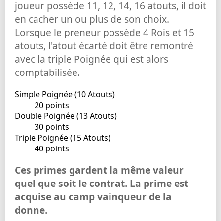
joueur possède 11, 12, 14, 16 atouts, il doit
en cacher un ou plus de son choix.
Lorsque le preneur possède 4 Rois et 15
atouts, l'atout écarté doit être remontré
avec la triple Poignée qui est alors
comptabilisée.
Simple Poignée (10 Atouts)
20 points
Double Poignée (13 Atouts)
30 points
Triple Poignée (15 Atouts)
40 points
Ces primes gardent la même valeur
quel que soit le contrat. La prime est
acquise au camp vainqueur de la
donne.