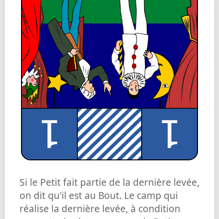
Si le Petit fait partie de la dernière levée,
on dit qu'il est au Bout. Le camp qui
réalise la dernière levée, à condition