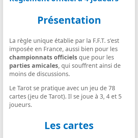
Présentation
La règle unique établie par la F.F.T. s'est
imposée en France, aussi bien pour les
championnats officiels
que pour les
parties amicales
, qui souffrent ainsi de
moins de discussions.
Le Tarot se pratique avec un jeu de 78
cartes (jeu de Tarot). Il se joue à 3, 4 et 5
joueurs.
Les cartes