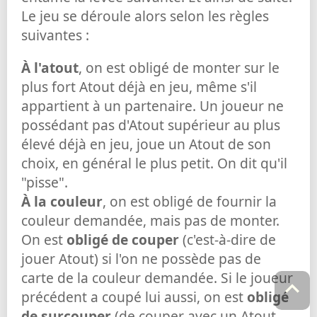
Le jeu se déroule alors selon les règles
suivantes :
À l'atout
, on est obligé de monter sur le
plus fort Atout déjà en jeu, même s'il
appartient à un partenaire. Un joueur ne
possédant pas d'Atout supérieur au plus
élevé déjà en jeu, joue un Atout de son
choix, en général le plus petit. On dit qu'il
"pisse".
À la couleur
, on est obligé de fournir la
couleur demandée, mais pas de monter.
On est
obligé de couper
(c'est-à-dire de
jouer Atout) si l'on ne possède pas de
carte de la couleur demandée. Si le joueur
précédent a coupé lui aussi, on est
obligé
de surcouper
(de couper avec un Atout