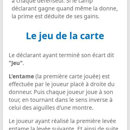
à chaque défenseur. Si le camp
déclarant gagne quand même la donne,
la prime est déduite de ses gains.
Le jeu de la carte
Le déclarant ayant terminé son écart dit
"Jeu"
.
L'entame
(la première carte jouée) est
effectuée par le joueur placé à droite du
donneur. Puis chaque joueur joue à son
tour, en tournant dans le sens inverse à
celui des aiguilles d'une montre.
Le joueur ayant réalisé la première levée
entame la levée suivante. Et ainsi de suite.